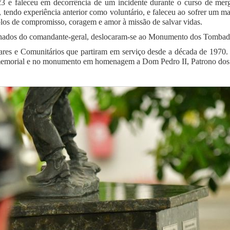
e faleceu em decorrência de um incidente durante o curso de mer
 tendo experiência anterior como voluntário, e faleceu ao sofrer um m
plos de compromisso, coragem e amor à missão de salvar vidas.
nhados do comandante-geral, deslocaram-se ao Monumento dos Tombados 
res e Comunitários que partiram em serviço desde a década de 1970. 
no memorial e no monumento em homenagem a Dom Pedro II, Patrono dos 