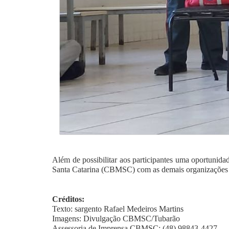
Além de possibilitar aos participantes uma oportunid
Santa Catarina (CBMSC) com as demais organizações 
Créditos:
Texto: sargento Rafael Medeiros Martins
Imagens: Divulgação CBMSC/Tubarão
Assessoria de Imprensa CBMSC: (48) 98843-4427