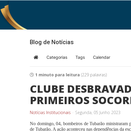
Blog de Notícias
Categorias
Tags
Calendar
Home
1 minuto para leitura
(229 palavras)
CLUBE DESBRAVAD
PRIMEIROS SOCO
Notícias Institucionais
Segunda, 05 Junho 2023
No domingo, 04, bombeiros de Tubarão ministraram pal
de Tubarão. A ação aconteceu nas dependências da es