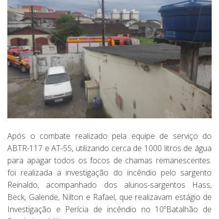
Após o combate realizado pela equipe de serviço do
ABTR-117 e AT-55, utilizando cerca de 1000 litros de água
para apagar todos os focos de chamas remanescentes.
foi realizada a investigação do incêndio pelo sargento
Reinaldo, acompanhado dos alunos-sargentos Hass,
Beck, Galende, Nilton e Rafael, que realizavam estágio de
Investigação e Perícia de incêndio no 10ºBatalhão de