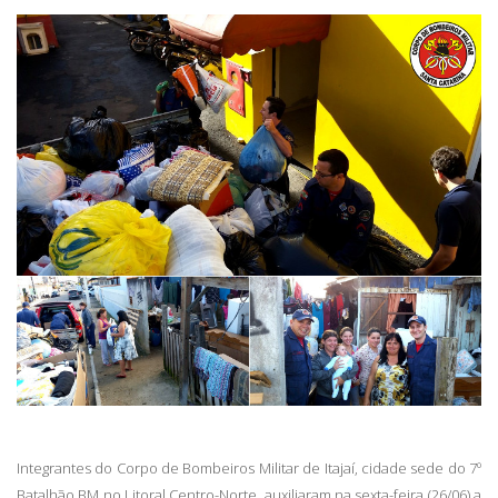
Integrantes do Corpo de Bombeiros Militar de Itajaí, cidade sede do 7º
Batalhão BM no Litoral Centro-Norte, auxiliaram na sexta-feira (26/06) a