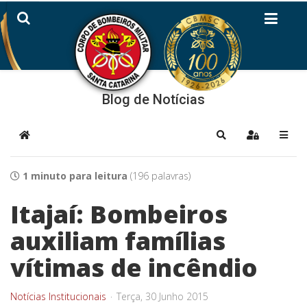
Blog de Notícias
Home
Pesquisar
Sign In
1 minuto para leitura
(196 palavras)
Itajaí: Bombeiros
auxiliam famílias
vítimas de incêndio
Notícias Institucionais
Terça, 30 Junho 2015