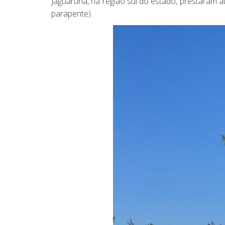
Jaguaruna, na região sul do estado, prestaram 
parapente).