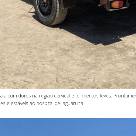
raia com dores na região cervical e ferimentos leves. Prontame
es e estáveis ao hospital de Jaguaruna.