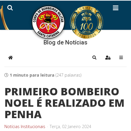
Blog de Notícias
Home
Pesquisar
Sign In
1 minuto para leitura
(247 palavras)
PRIMEIRO BOMBEIRO
NOEL É REALIZADO EM
PENHA
Notícias Institucionais
Terça, 02 Janeiro 2024