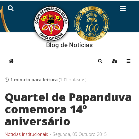
Blog de Notícias
Home
Pesquisar
Sign In
1 minuto para leitura
(101 palavras)
Quartel de Papanduva
comemora 14º
aniversário
Notícias Institucionais
Segunda, 05 Outubro 2015